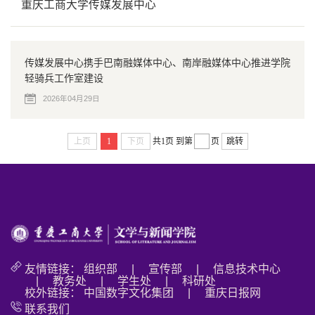
重庆工商大学传媒发展中心
传媒发展中心携手巴南融媒体中心、南岸融媒体中心推进学院
轻骑兵工作室建设
2026年04月29日
上页
1
下页
共1页
到第
页
跳转
友情链接：
组织部
|
宣传部
|
信息技术中心
|
教务处
|
学生处
|
科研处
校外链接：
中国数字文化集团
|
重庆日报网
联系我们